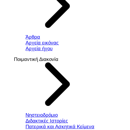
Άρθρα
Αρχεία εικόνας
Αρχεία ήχου
Ποιμαντική Διακονία
Νηστειοδρόμιο
Διδακτικές Ιστορίες
Πατερικά και Ασκητικά Κείμενα