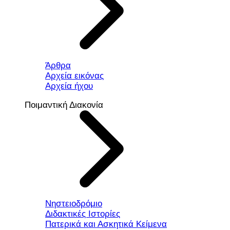
Άρθρα
Αρχεία εικόνας
Αρχεία ήχου
Ποιμαντική Διακονία
Νηστειοδρόμιο
Διδακτικές Ιστορίες
Πατερικά και Ασκητικά Κείμενα