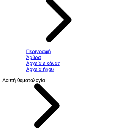
Περιγραφή
Άρθρα
Αρχεία εικόνας
Αρχεία ήχου
Λοιπή θεματολογία