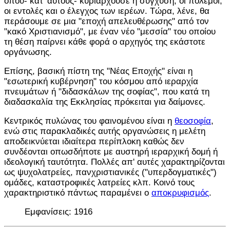
όπου- κατ' αυτούς- κυριαρχούσε η σύγχυση, οι πόλεμοι,
οι εντολές και ο έλεγχος των ιερέων. Τώρα, λένε, θα
περάσουμε σε μια "εποχή απελευθέρωσης" από τον
"κακό Χριστιανισμό", με έναν νέο "μεσσία" του οποίου
τη θέση παίρνει κάθε φορά ο αρχηγός της εκάστοτε
οργάνωσης.
Επίσης, βασική πίστη της "Νέας Εποχής" είναι η
"εσωτερική κυβέρνηση" του κόσμου από ιεραρχία
πνευμάτων ή "διδασκάλων της σοφίας", που κατά τη
διαδασκαλία της Εκκλησίας πρόκειται για δαίμονες.
Κεντρικός πυλώνας του φαινομένου είναι η
θεοσοφία
,
ενώ στις παρακλαδικές αυτής οργανώσεις η μελέτη
αποδεικνύεται ιδιαίτερα περίπλοκη καθώς δεν
συνδέονται οπωσδήποτε με αυστηρή ιεραρχική δομή ή
ιδεολογική ταυτότητα. Πολλές απ' αυτές χαρακτηρίζονται
ως ψυχολατρείες, πανχριστιανικές ("υπερδογματικές")
ομάδες, καταστροφικές λατρείες κλπ. Κοινό τους
χαρακτηριστικό πάντως παραμένει ο
αποκρυφισμός
.
Εμφανίσεις: 1916