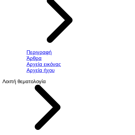
Περιγραφή
Άρθρα
Αρχεία εικόνας
Αρχεία ήχου
Λοιπή θεματολογία