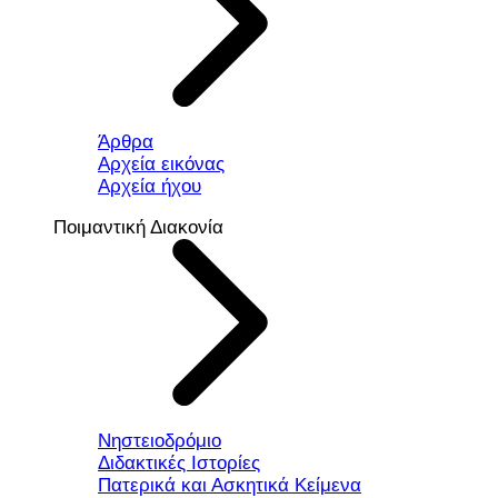
Άρθρα
Αρχεία εικόνας
Αρχεία ήχου
Ποιμαντική Διακονία
Νηστειοδρόμιο
Διδακτικές Ιστορίες
Πατερικά και Ασκητικά Κείμενα